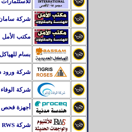
للاستثمارات
شركة سامان س
مكتب الأمل ل
بسام للهياكل 
شركة ورود د
شركة
الوفاء 
أجهزة فحص هن
شركة RWS -