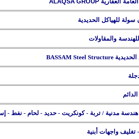
العامة
العقارية
ALAQSA GROUP
ولة للهياكل الحديدية
لهندسة والمقاولات
الحديدية
BASSAM Steel Structure
جلة
الدائم
دسة مدنية / تربة - كونكريت - حديد - لحام - نفط - إسم
تغليف واجهات أبنية