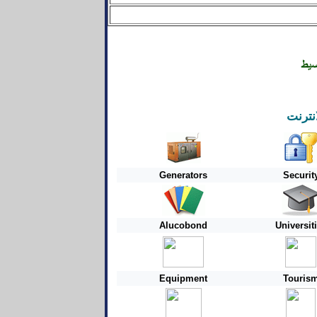
نترنت
Generators
Securit
Alucobond
Universit
Equipment
Touris