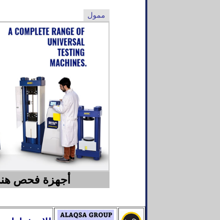
ممول
أجهزة فحص هندسة