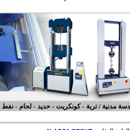
 مدنية / تربة - كونكريت - حديد - لحام - نفط -