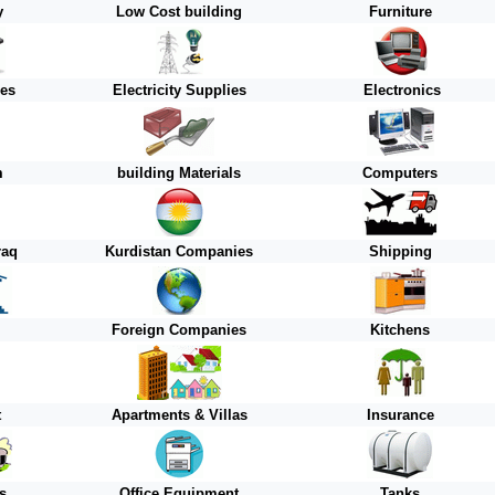
y
Low Cost building
Furniture
ies
Electricity Supplies
Electronics
m
building Materials
Computers
raq
Kurdistan
Companies
Shipping
Foreign
Companies
Kitchens
t
Apartments & Villas
Insurance
s
Office Equipment
Tanks