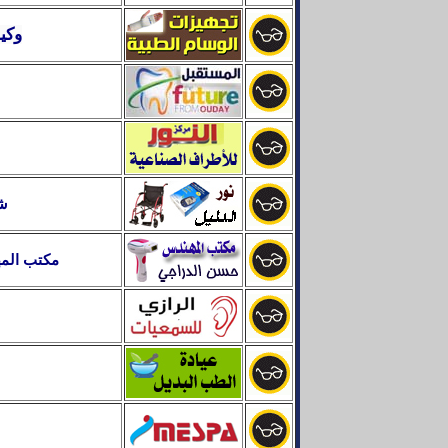
وكي
شر
مكتب المه