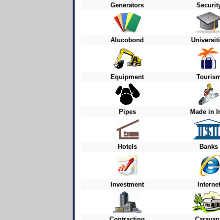
Generators
Securit
Alucobond
Universit
Equipment
Touris
Pipes
Made in I
Hotels
Banks
Investment
Interne
Contracting
Caravan