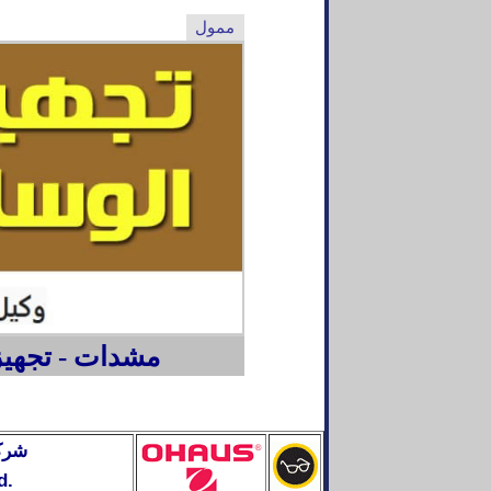
ممول
مشدات - تجهيزا
شركة
d.