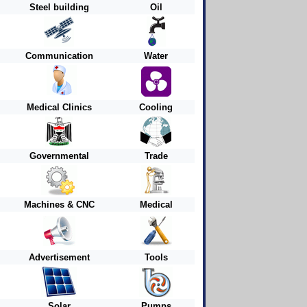
Steel building
Oil
Communication
Water
Medical Clinics
Cooling
Governmental
Trade
Machines & CNC
Medical
Advertisement
Tools
Solar
Pumps