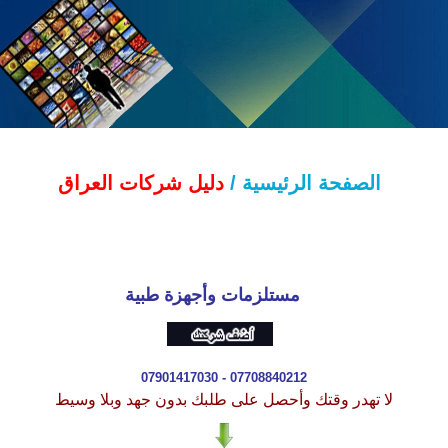
الصفحة الرئيسية /
دليل شركات العراق
مستلزمات وأجهزة طبية
07901417030 - 077088402
1
2
لا تهدر وقتك وأحصل على طلبك بدون جهد وبلا وسيط