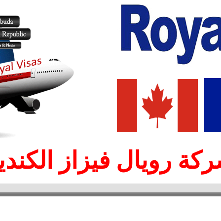
كة رويال فيزاز الكندي