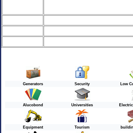
Generators
Security
Low Co
Alucobond
Universities
Electri
Equipment
Tourism
buildi