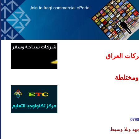
كات العراق
ومختلطة
0790
هد وبلا وسيط