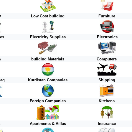
y
Low Cost building
Furniture
ies
Electricity Supplies
Electronics
m
building Materials
Computers
raq
Kurdistan
Companies
Shipping
Foreign
Companies
Kitchens
t
Apartments & Villas
Insurance