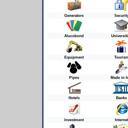
Generators
Securit
Alucobond
Universit
Equipment
Touris
Pipes
Made in I
Hotels
Banks
Investment
Interne