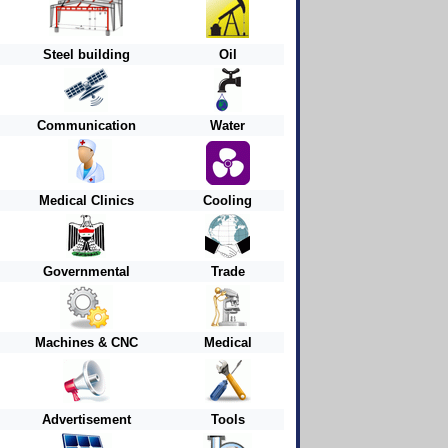
Steel building
Oil
Communication
Water
Medical Clinics
Cooling
Governmental
Trade
Machines & CNC
Medical
Advertisement
Tools