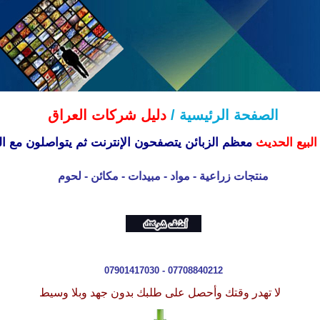
الصفحة الرئيسية /
دليل شركات العراق
البيع الحديث
معظم الزبائن يتصفحون الإنترنت ثم يتواصلون مع الب
منتجات زراعية - مواد - مبيدات - مكائن - لحوم
07901417030 - 07708840212
لا تهدر وقتك وأحصل على طلبك بدون جهد وبلا وسيط