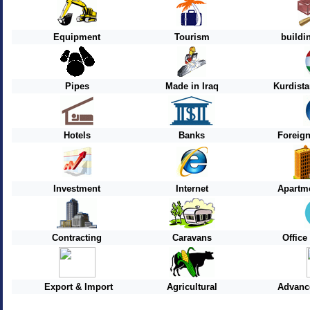
Equipment
Tourism
buildi
Pipes
Made in Iraq
Kurdist
Hotels
Banks
Foreig
Investment
Internet
Apartme
Contracting
Caravans
Offic
Export & Import
Agricultural
Advanc