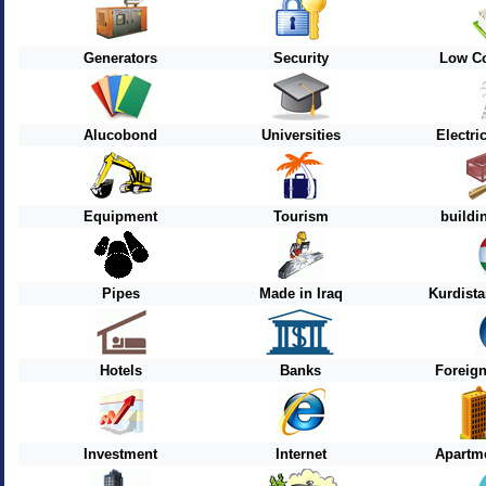
Generators
Security
Low Co
Alucobond
Universities
Electri
Equipment
Tourism
buildi
Pipes
Made in Iraq
Kurdist
Hotels
Banks
Foreig
Investment
Internet
Apartme