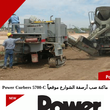
Power Curbers 5700-C ماكنة صب أرصفة الشوارع موقعياً