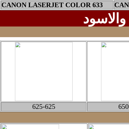
CANON LASERJET COLOR 633
CAN
والاسود
6
25
-6
25
650