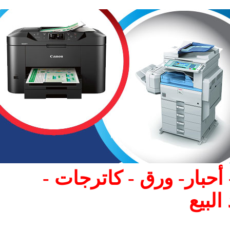
 - أحبار- ورق - كاترجات