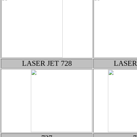
LASER JET 72
8
LASER 