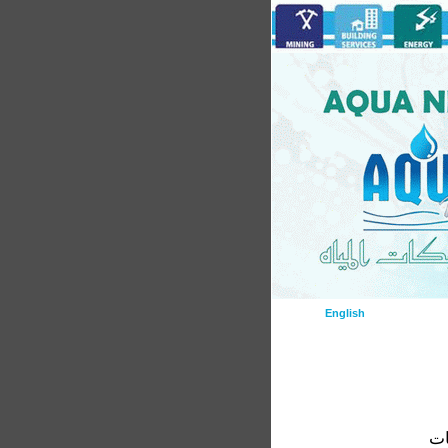
English
ات