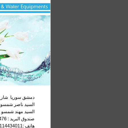
دمشق سوريا شارع 
السيد ناصر شمسو : 963933575245
السيد مهند شمسو : 63933239444
صندوق البريد : 30476
هاتف :00963114434011